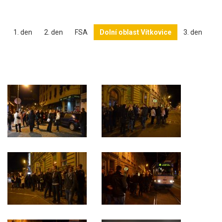
1. den
2. den
FSA
Dolní oblast Vítkovice
3. den