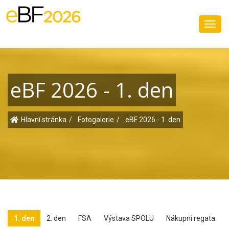
Toggl
navig
eBF 2026 - 1. den
Hlavní stránka
Fotogalerie
eBF 2026 - 1. den
1. den
2. den
FSA
Výstava SPOLU
Nákupní regata