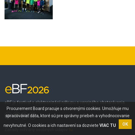
eBF je festival o elektronizácii nákupu a verejného obstarávania.
Procurement Board pracuje s otvorenými cookies. Umožňuje mu
spracovávať dáta, ktoré sú pre správny priebeh a vyhodnocovanie
OK
nevyhnutné. O cookies a ich nastavení sa dozviete
VIAC TU
Zásady ochrany osobných údajov
tu
.